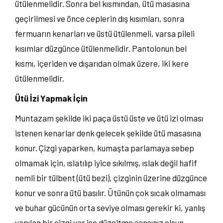
ütülenmelidir. Sonra bel kısmından, ütü masasına
geçirilmesi ve önce ceplerin dış kısımları, sonra
fermuarın kenarları ve üstü ütülenmeli, varsa pileli
kısımlar düzgünce ütülenmelidir. Pantolonun bel
kısmı, içeriden ve dışarıdan olmak üzere, iki kere
ütülenmelidir.
Ütü İzi Yapmak İçin
Muntazam şekilde iki paça üstü üste ve ütü izi olması
istenen kenarlar denk gelecek şekilde ütü masasına
konur. Çizgi yaparken, kumaşta parlamaya sebep
olmamak için, ıslatılıp iyice sıkılmış, ıslak değil hafif
nemli bir tülbent (ütü bezi), çizginin üzerine düzgünce
konur ve sonra ütü basılır. Ütünün çok sıcak olmaması
ve buhar gücünün orta seviye olması gerekir ki, yanlış
yapılan bir çizgi var ise düzeltme şansınız olsun.